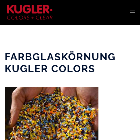
ZUM
INHALT
ME
SPRINGEN
UM
FARBGLASKÖRNUNG
KUGLER COLORS